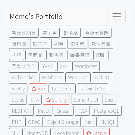
Memo's Portfolio
響應式網頁
電子書
部落格
資源示意圖
資料庫
聊天室
網頁
索引典
數位典藏
排版
平面圖
報告集
圖書目錄
印刷
互動式文件
YAML
XML
Wordpress
WebSocket
Webhook
Web Font
Web 3.0
Vuetify
Vue
TypeScript
Tailwind CSS
Stylus
SPA
Solidity
Semantic UI
Sass
REST API
React
Quasar
PWA
PostgreSQL
PHP
OPAC
Object Storage
Next
MySQL
MUI
MongoDB
Localization
Laravel