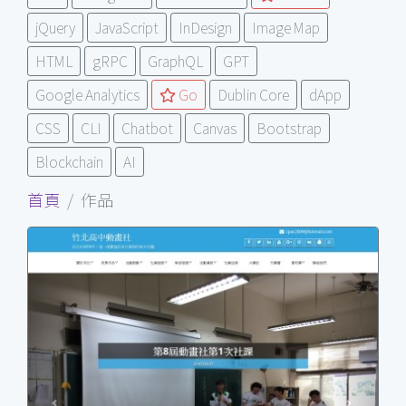
jQuery
JavaScript
InDesign
Image Map
HTML
gRPC
GraphQL
GPT
Google Analytics
Go
Dublin Core
dApp
CSS
CLI
Chatbot
Canvas
Bootstrap
Blockchain
AI
首頁
作品