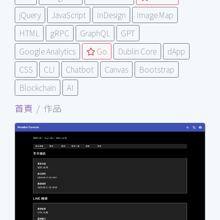
jQuery
JavaScript
InDesign
Image Map
HTML
gRPC
GraphQL
GPT
Google Analytics
Go
Dublin Core
dApp
CSS
CLI
Chatbot
Canvas
Bootstrap
Blockchain
AI
首頁
作品