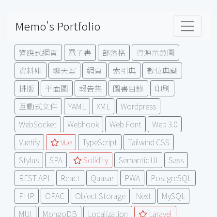
Memo's Portfolio
響應式網頁
電子書
部落格
資源示意圖
資料庫
聊天室
網頁
索引典
數位典藏
排版
平面圖
報告集
圖書目錄
印刷
互動式文件
YAML
XML
Wordpress
WebSocket
Webhook
Web Font
Web 3.0
Vuetify
Vue
TypeScript
Tailwind CSS
Stylus
SPA
Solidity
Semantic UI
Sass
REST API
React
Quasar
PWA
PostgreSQL
PHP
OPAC
Object Storage
Next
MySQL
MUI
MongoDB
Localization
Laravel