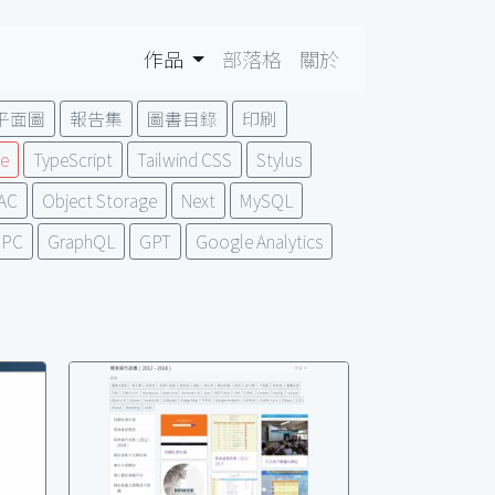
作品
部落格
關於
平面圖
報告集
圖書目錄
印刷
e
TypeScript
Tailwind CSS
Stylus
AC
Object Storage
Next
MySQL
RPC
GraphQL
GPT
Google Analytics