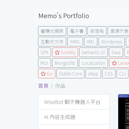
Memo's Portfolio
響應式網頁
電子書
部落格
資源示意
互動式文件
YAML
XML
Wordpress
SPA
Solidity
Semantic UI
Sass
R
MUI
MongoDB
Localization
Larav
Go
Dublin Core
dApp
CSS
CLI
首頁
作品
WiseBot 聊天機器人平台
AI 內容生成器