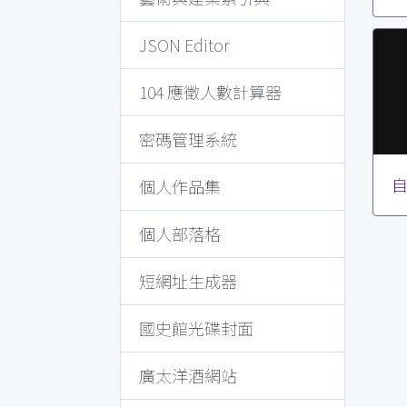
JSON Editor
104 應徵人數計算器
密碼管理系統
個人作品集
個人部落格
短網址生成器
國史館光碟封面
廣太洋酒網站