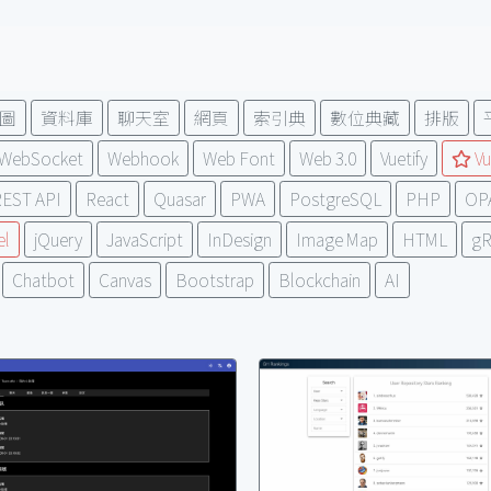
圖
資料庫
聊天室
網頁
索引典
數位典藏
排版
WebSocket
Webhook
Web Font
Web 3.0
Vuetify
Vu
EST API
React
Quasar
PWA
PostgreSQL
PHP
OP
el
jQuery
JavaScript
InDesign
Image Map
HTML
g
Chatbot
Canvas
Bootstrap
Blockchain
AI