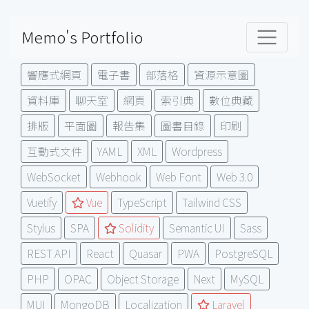
Memo's Portfolio
響應式網頁
電子書
部落格
資源示意圖
資料庫
聊天室
網頁
索引典
數位典藏
排版
平面圖
報告集
圖書目錄
印刷
互動式文件
YAML
XML
Wordpress
WebSocket
Webhook
Web Font
Web 3.0
Vuetify
Vue
TypeScript
Tailwind CSS
Stylus
SPA
Solidity
Semantic UI
Sass
REST API
React
Quasar
PWA
PostgreSQL
PHP
OPAC
Object Storage
Next
MySQL
MUI
MongoDB
Localization
Laravel