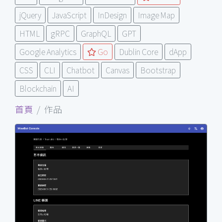
jQuery
JavaScript
InDesign
Image Map
HTML
gRPC
GraphQL
GPT
Google Analytics
Go
Dublin Core
dApp
CSS
CLI
Chatbot
Canvas
Bootstrap
Blockchain
AI
首頁
作品