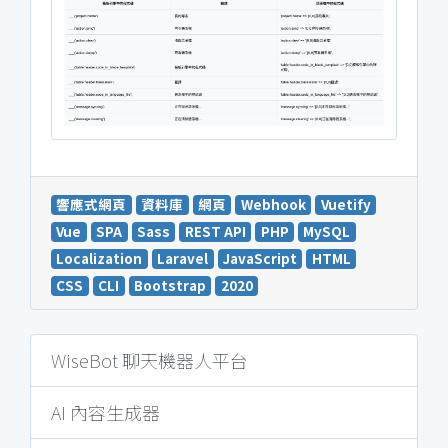
響應式網頁
資料庫
網頁
Webhook
Vuetify
Vue
SPA
Sass
REST API
PHP
MySQL
Localization
Laravel
JavaScript
HTML
CSS
CLI
Bootstrap
2020
WiseBot 聊天機器人平台
AI 內容生成器