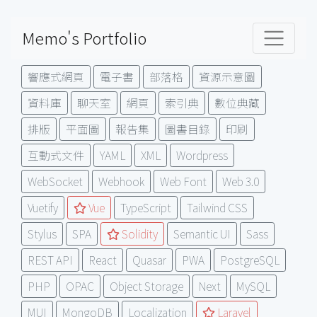
Memo's Portfolio
響應式網頁
電子書
部落格
資源示意圖
資料庫
聊天室
網頁
索引典
數位典藏
排版
平面圖
報告集
圖書目錄
印刷
互動式文件
YAML
XML
Wordpress
WebSocket
Webhook
Web Font
Web 3.0
Vuetify
Vue
TypeScript
Tailwind CSS
Stylus
SPA
Solidity
Semantic UI
Sass
REST API
React
Quasar
PWA
PostgreSQL
PHP
OPAC
Object Storage
Next
MySQL
MUI
MongoDB
Localization
Laravel