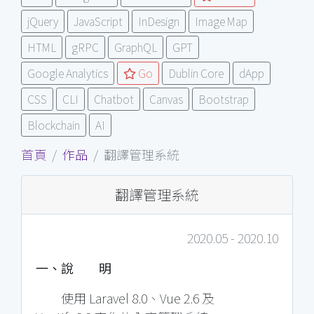
jQuery
JavaScript
InDesign
Image Map
HTML
gRPC
GraphQL
GPT
Google Analytics
Go
Dublin Core
dApp
CSS
CLI
Chatbot
Canvas
Bootstrap
Blockchain
AI
首頁
作品
翻譯管理系統
翻譯管理系統
2020.05 - 2020.10
一、說 明
使用 Laravel 8.0、Vue 2.6 及