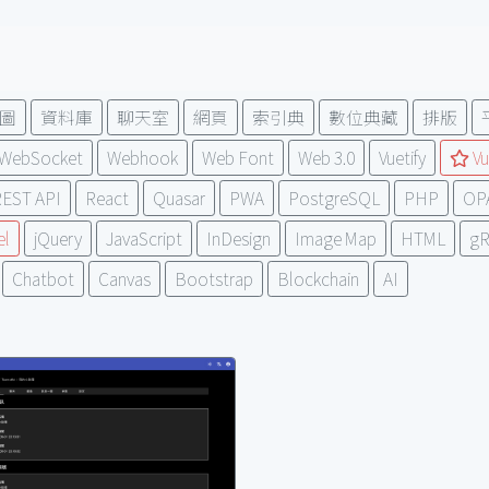
圖
資料庫
聊天室
網頁
索引典
數位典藏
排版
WebSocket
Webhook
Web Font
Web 3.0
Vuetify
Vu
EST API
React
Quasar
PWA
PostgreSQL
PHP
OP
el
jQuery
JavaScript
InDesign
Image Map
HTML
g
Chatbot
Canvas
Bootstrap
Blockchain
AI