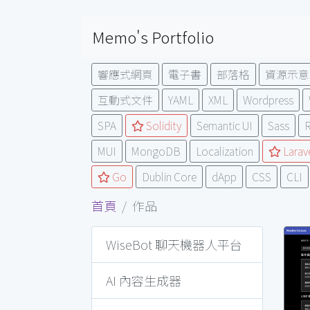
Memo's Portfolio
響應式網頁
電子書
部落格
資源示意
互動式文件
YAML
XML
Wordpress
SPA
Solidity
Semantic UI
Sass
R
MUI
MongoDB
Localization
Larav
Go
Dublin Core
dApp
CSS
CLI
首頁
作品
WiseBot 聊天機器人平台
AI 內容生成器