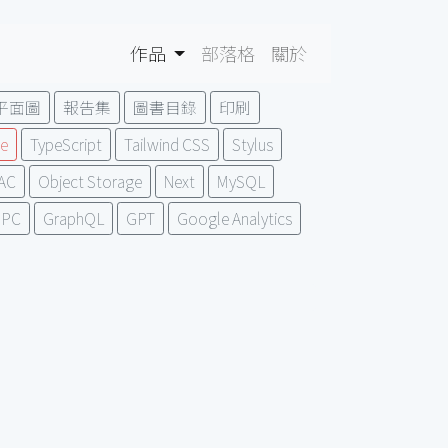
作品
部落格
關於
平面圖
報告集
圖書目錄
印刷
e
TypeScript
Tailwind CSS
Stylus
AC
Object Storage
Next
MySQL
RPC
GraphQL
GPT
Google Analytics