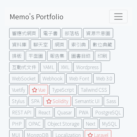
Memo's Portfolio
響應式網頁
電子書
部落格
資源示意圖
資料庫
聊天室
網頁
索引典
數位典藏
排版
平面圖
報告集
圖書目錄
印刷
互動式文件
YAML
XML
Wordpress
WebSocket
Webhook
Web Font
Web 3.0
Vuetify
Vue
TypeScript
Tailwind CSS
Stylus
SPA
Solidity
Semantic UI
Sass
REST API
React
Quasar
PWA
PostgreSQL
PHP
OPAC
Object Storage
Next
MySQL
MUI
MongoDB
Localization
Laravel