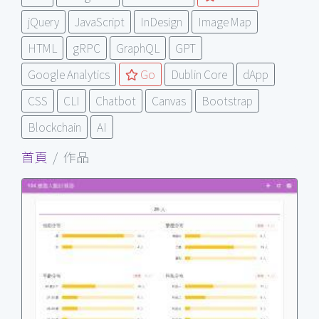
jQuery
JavaScript
InDesign
Image Map
HTML
gRPC
GraphQL
GPT
Google Analytics
Go
Dublin Core
dApp
CSS
CLI
Chatbot
Canvas
Bootstrap
Blockchain
AI
首頁
作品