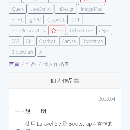
jQuery
JavaScript
InDesign
Image Map
HTML
gRPC
GraphQL
GPT
Google Analytics
Go
Dublin Core
dApp
CSS
CLI
Chatbot
Canvas
Bootstrap
Blockchain
AI
首頁
作品
個人作品集
個人作品集
2018.04
一、說 明
使用 Laravel 5.5 及 Bootstrap 4 實作的