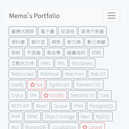
Memo's Portfolio
響應式網頁
電子書
部落格
資源示意圖
資料庫
聊天室
網頁
索引典
數位典藏
排版
平面圖
報告集
圖書目錄
印刷
互動式文件
YAML
XML
Wordpress
WebSocket
Webhook
Web Font
Web 3.0
Vuetify
Vue
TypeScript
Tailwind CSS
Stylus
SPA
Solidity
Semantic UI
Sass
REST API
React
Quasar
PWA
PostgreSQL
PHP
OPAC
Object Storage
Next
MySQL
MUI
MongoDB
Localization
Laravel