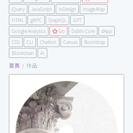
jQuery
JavaScript
InDesign
Image Map
HTML
gRPC
GraphQL
GPT
Google Analytics
Go
Dublin Core
dApp
CSS
CLI
Chatbot
Canvas
Bootstrap
Blockchain
AI
首頁
作品