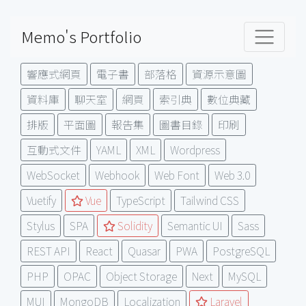
Memo's Portfolio
響應式網頁
電子書
部落格
資源示意圖
資料庫
聊天室
網頁
索引典
數位典藏
排版
平面圖
報告集
圖書目錄
印刷
互動式文件
YAML
XML
Wordpress
WebSocket
Webhook
Web Font
Web 3.0
Vuetify
Vue
TypeScript
Tailwind CSS
Stylus
SPA
Solidity
Semantic UI
Sass
REST API
React
Quasar
PWA
PostgreSQL
PHP
OPAC
Object Storage
Next
MySQL
MUI
MongoDB
Localization
Laravel