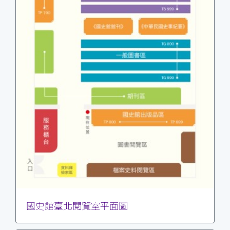
國史館臺北閱覽室平面圖